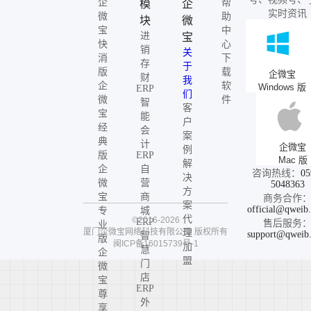
企
帮
模
企
实时资讯
微
助
块
微
宝
中
进
宝
快
心
销
关
消
下
存
于
版
载
企微宝
财
我
企
软
Windows 版
ERP
们
微
件
智
客
宝
能
户
经
会
案
典
计
企微宝
例
版
ERP
Mac 版
解
企
自
咨询热线：
05
决
微
营
5048363
方
宝
商
商务合作
案
official@qweib
专
城
代
©2016-2026
ERP
售后服务
业
厦门企微宝网络科技有限公司
版权所有
理
support@qweib
智
版
闽ICP备16015739号-1
加
慧
企
盟
门
微
店
宝
ERP
尊
外
享