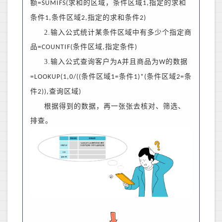
额
求和的区域，条件区域
指定的求和
=SUMIFS(
1,
条件
条件区域
指定的求和条件
1,
2,
2)
2.输入公式统计某条件区域中有多少个指定商
品
条件区域
指定条件
=COUNTIF(
,
)
3.输入公式查询客户为
并且商品为
的数据
A
W
条件区域
条件
条件区域
条
=LOOKUP(1,0/((
1=
1)*(
2=
件
查询区域
2)),
)
根据得到的数据，再一张张去核对、筛选、
排查。