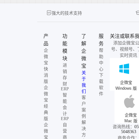
强大的技术支持
产
功
了
服
关注或联系
添加企微宝
品
能
解
务
号、视频号、
企
帮
模
企
实时资讯
微
助
块
微
宝
中
进
宝
快
心
销
关
消
下
存
于
版
载
企微宝
财
我
企
软
Windows 版
ERP
们
微
件
智
客
宝
能
户
经
会
案
典
计
企微宝
例
版
ERP
Mac 版
解
企
自
咨询热线：
05
决
微
营
5048363
方
宝
商
商务合作