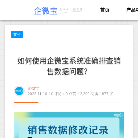
企微宝
首页
产品
文刊
如何使用企微宝系统准确排查销
售数据问题？
企微宝
2023-11-10
/
0 评论
/
0 点赞
/
2,399 阅读
/
877 字