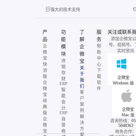
强大的技术支持
产
功
了
服
关注或联系
添加企微宝
品
能
解
务
号、视频号、
企
帮
模
企
实时资讯
微
助
块
微
宝
中
进
宝
快
心
销
关
消
下
存
于
版
载
企微宝
财
我
企
软
Windows 版
ERP
们
微
件
智
客
宝
能
户
经
会
案
典
计
企微宝
例
版
ERP
Mac 版
解
企
自
咨询热线：
05
决
微
营
5048363
方
宝
商
商务合作
案