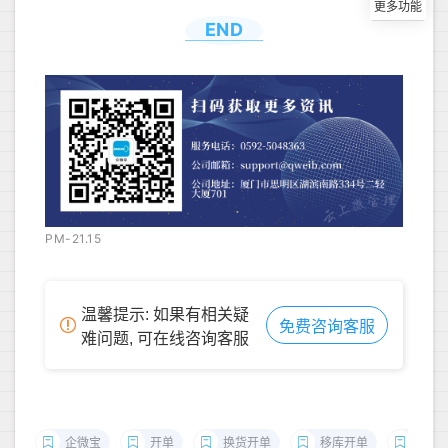
END
PM-21.15
温馨提示: 如果有相关疑
免费咨询客服
难问题, 可在线咨询客服
企微宝
开单
换货开单
移库开单
采购