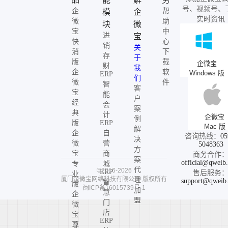
号、视频号、
企
帮
模
企
实时资讯
微
助
块
微
宝
中
进
宝
快
心
销
关
消
下
存
于
版
载
企微宝
财
我
企
软
Windows 版
ERP
们
微
件
智
客
宝
能
户
经
会
案
典
计
企微宝
例
版
ERP
Mac 版
解
企
自
咨询热线：
05
决
微
营
5048363
方
宝
商
商务合作
案
official@qweib
专
城
代
©2016-2026
ERP
售后服务
业
厦门企微宝网络科技有限公司
版权所有
理
support@qweib
智
版
闽ICP备16015739号-1
加
慧
企
盟
门
微
店
宝
ERP
尊