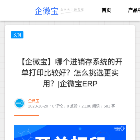
企微宝
首页
产品
文刊
【企微宝】哪个进销存系统的开
单打印比较好？怎么挑选更实
用？|企微宝ERP
企微宝
2023-10-20
/
0 评论
/
0 点赞
/
2,186 阅读
/
581 字