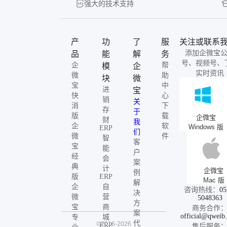
强大的技术支持
产
功
了
服
关注或联系
添加企微宝
品
能
解
务
号、视频号、
企
帮
模
企
实时资讯
微
助
块
微
宝
中
进
宝
快
心
销
关
消
下
存
于
版
载
企微宝
财
我
企
软
Windows 版
ERP
们
微
件
智
客
宝
能
户
经
会
案
典
计
企微宝
例
版
ERP
Mac 版
解
企
自
咨询热线：
05
决
微
营
5048363
方
宝
商
商务合作
案
official@qweib
专
城
代
©2016-2026
ERP
售后服务