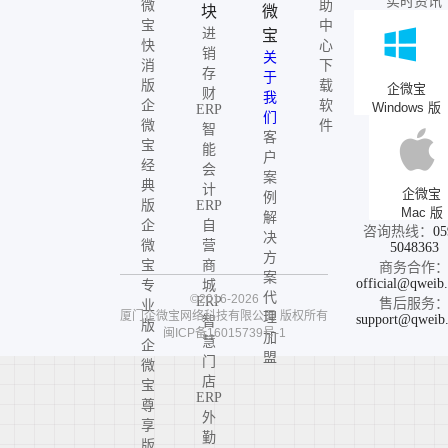
实时资讯
微
助
块
微
宝
中
进
宝
快
心
销
关
消
下
存
于
版
载
企微宝
财
我
企
软
Windows 版
ERP
们
微
件
智
客
宝
能
户
经
会
案
典
计
企微宝
例
版
ERP
Mac 版
解
企
自
咨询热线：
05
决
微
营
5048363
方
宝
商
商务合作
案
official@qweib
专
城
代
©2016-2026
ERP
售后服务
业
厦门企微宝网络科技有限公司
版权所有
理
support@qweib
智
版
闽ICP备16015739号-1
加
慧
企
盟
门
微
店
宝
ERP
尊
外
享
勤
版