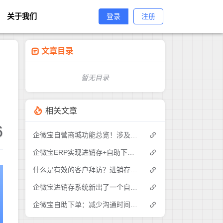
关于我们
登录
注册
文章目录
暂无目录
相关文章
6
企微宝自营商城功能总览！涉及各方面，管理精细化，帮助企业追赶销售潮流提高营业额！3
企微宝ERP实现进销存+自助下单的业务模式(1)
什么是有效的客户拜访？进销存业务员需要怎么做？|企微宝ERP(1)
企微宝进销存系统新出了一个自助下单的功能，有没有人试过？2
企微宝自助下单：减少沟通时间成本，提高进销存下单效率(1)