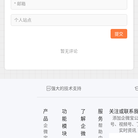
强大的技术支持
产
功
了
服
关注或联系
添加企微宝
品
能
解
务
号、视频号、
企
帮
模
企
实时资讯
微
助
块
微
宝
中