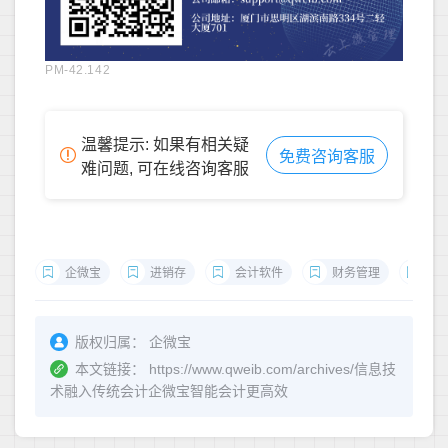
PM-42.142
温馨提示: 如果有相关疑
免费咨询客服
难问题, 可在线咨询客服
企微宝
进销存
会计软件
财务管理
财
版权归属：
企微宝
本文链接：
https://www.qweib.com/archives/信息技
术融入传统会计企微宝智能会计更高效