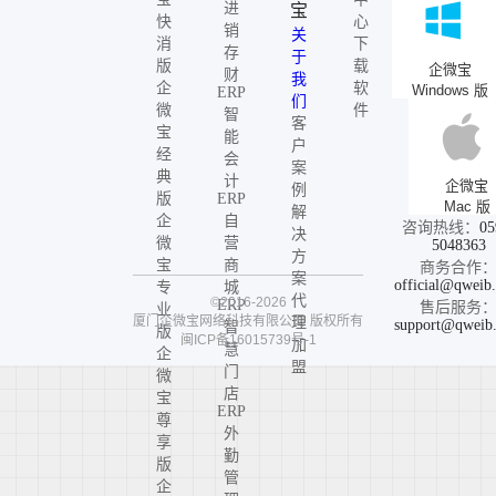
进
宝
快
心
销
关
消
下
存
于
版
载
企微宝
财
我
企
软
Windows 版
ERP
们
微
件
智
客
宝
能
户
经
会
案
典
计
企微宝
例
版
ERP
Mac 版
解
企
自
咨询热线：
05
决
微
营
5048363
方
宝
商
商务合作
案
official@qweib
专
城
代
©2016-2026
ERP
售后服务
业
厦门企微宝网络科技有限公司
版权所有
理
support@qweib
智
版
闽ICP备16015739号-1
加
慧
企
盟
门
微
店
宝
ERP
尊
外
享
勤
版
管
企