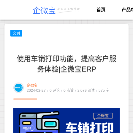
企微宝
首页
产品
文刊
使用车销打印功能，提高客户服
务体验|企微宝ERP
企微宝
2024-02-27
/
0 评论
/
0 点赞
/
2,079 阅读
/
575 字