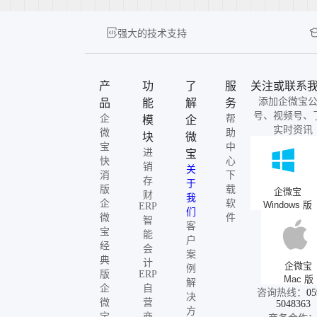
强大的技术支持
产
功
了
服
关注或联系
添加企微宝
品
能
解
务
号、视频号、
企
帮
模
企
实时资讯
微
助
块
微
宝
中
进
宝
快
心
销
关
消
下
存
于
版
载
企微宝
财
我
企
软
Windows 版
ERP
们
微
件
智
客
宝
能
户
经
会
案
典
计
企微宝
例
版
ERP
Mac 版
解
企
自
咨询热线：
05
决
微
营
5048363
方
宝
商