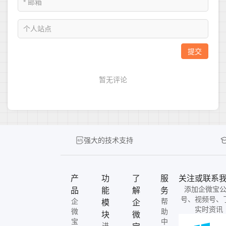
强大的技术支持
产
功
了
服
关注或联系
添加企微宝
品
能
解
务
号、视频号、
企
帮
模
企
实时资讯
微
助
块
微
宝
中
进