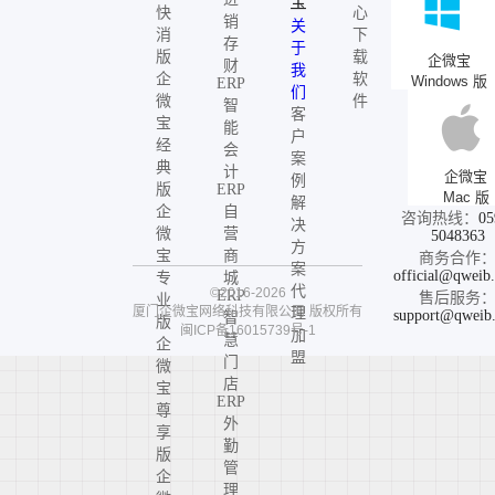
宝
快
心
销
关
消
下
存
于
版
载
企微宝
财
我
企
软
Windows 版
ERP
们
微
件
智
客
宝
能
户
经
会
案
典
计
企微宝
例
版
ERP
Mac 版
解
企
自
咨询热线：
05
决
微
营
5048363
方
宝
商
商务合作
案
official@qweib
专
城
代
©2016-2026
ERP
售后服务
业
厦门企微宝网络科技有限公司
版权所有
理
support@qweib
智
版
闽ICP备16015739号-1
加
慧
企
盟
门
微
店
宝
ERP
尊
外
享
勤
版
管
企
理