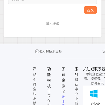
强大的技术支持
产
功
了
服
关注或联系
添加企微宝
品
能
解
务
号、视频号、
企
帮
模
企
实时资讯
微
助
块
微
宝
中
进
宝
快
心
销
关
消
下
存
于
版
载
企微宝