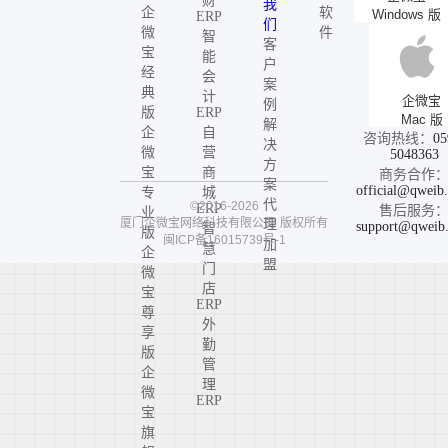
财
我
企
软
Windows 版
ERP
们
微
件
智
客
宝
能
户
经
会
案
典
计
企微宝
例
版
ERP
Mac 版
解
企
自
咨询热线：
05
决
微
营
5048363
方
宝
商
商务合作
案
official@qweib
专
城
代
©2016-2026
ERP
售后服务
业
厦门企微宝网络科技有限公司
版权所有
理
support@qweib
智
版
闽ICP备16015739号-1
加
慧
企
盟
门
微
店
宝
ERP
尊
外
享
勤
版
管
企
理
微
ERP
宝
旗