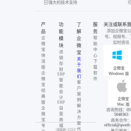
强大的技术支持
产
功
了
服
关注或联系
添加企微宝
品
能
解
务
号、视频号、
企
帮
模
企
实时资讯
微
助
块
微
宝
中
进
宝
快
心
销
关
消
下
存
于
版
载
企微宝
财
我
企
软
Windows 版
ERP
们
微
件
智
客
宝
能
户
经
会
案
典
计
企微宝
例
版
ERP
Mac 版
解
企
自
咨询热线：
05
决
微
营
5048363
方
宝
商
商务合作
案
official@qweib
专
城
代
©2016-2026
ERP
售后服务