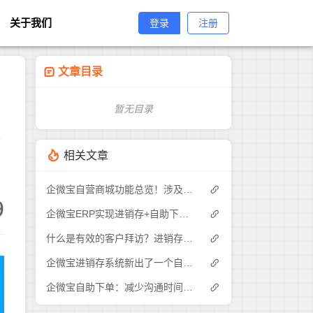
关于我们
登录
注册
文章目录
暂无目录
好
相关文章
企微宝自营商城功能总览！涉及各方面，管理精细化，帮助企业追赶销售潮流提高营业额！3
9
企微宝ERP实现进销存+自助下单的业务模式(1)
什么是有效的客户拜访？进销存业务员需要怎么做？|企微宝ERP(1)
企微宝进销存系统新出了一个自助下单的功能，有没有人试过？2
企微宝自助下单：减少沟通时间成本，提高进销存下单效率(1)