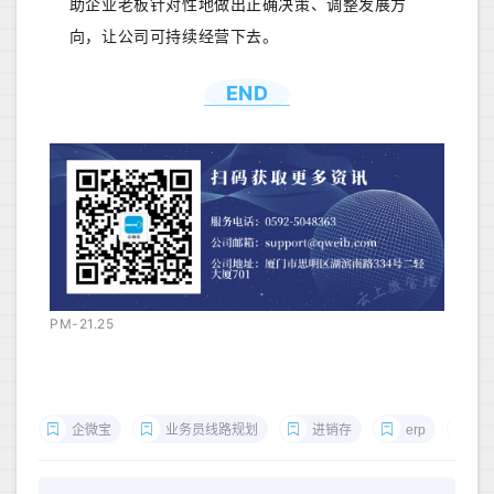
助企业老板针对性地做出正确决策、调整发展方
向，让公司可持续经营下去。
END
PM-21.25
企微宝
业务员线路规划
进销存
erp
e