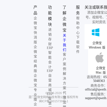
产
功
了
服
关注或联系
添加企微宝
品
能
解
务
号、视频号、
企
帮
模
企
实时资讯
微
助
块
微
宝
中
进
宝
快
心
销
关
消
下
存
于
版
载
企微宝
财
我
企
软
Windows 版
ERP
们
微
件
智
客
宝
能
户
经
会
案
典
计
企微宝
例
版
ERP
Mac 版
解
企
自
咨询热线：
05
决
微
营
5048363
方
宝
商
商务合作
案
official@qweib
专
城
代
©2016-2026
ERP
售后服务
业
厦门企微宝网络科技有限公司
版权所有
理
support@qweib
智
版
闽ICP备16015739号-1
加
慧
企