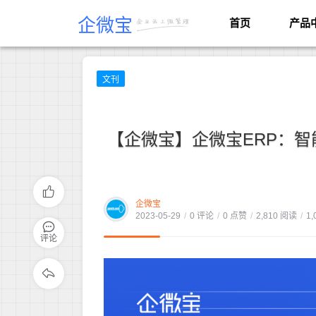
企微宝
首页
产品
文刊
【企微宝】企微宝ERP：
企微宝
2023-05-29
/
0 评论
/
0 点赞
/
2,810 阅读
/
1,
评论