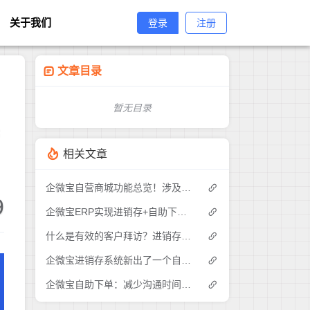
关于我们
登录
注册
文章目录
暂无目录
管
相关文章
企微宝自营商城功能总览！涉及各方面，管理精细化，帮助企业追赶销售潮流提高营业额！3
9
企微宝ERP实现进销存+自助下单的业务模式(1)
什么是有效的客户拜访？进销存业务员需要怎么做？|企微宝ERP(1)
企微宝进销存系统新出了一个自助下单的功能，有没有人试过？2
企微宝自助下单：减少沟通时间成本，提高进销存下单效率(1)