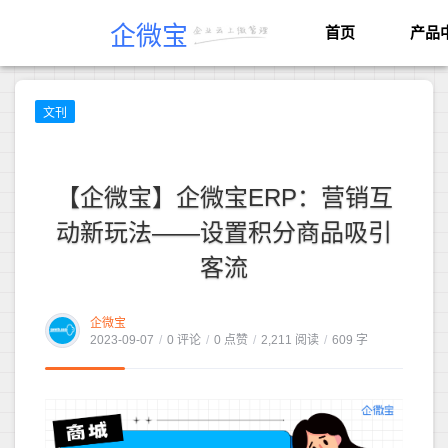
企微宝
首页
产品
文刊
【企微宝】企微宝ERP：营销互
动新玩法——设置积分商品吸引
客流
企微宝
2023-09-07
/
0 评论
/
0 点赞
/
2,211 阅读
/
609 字