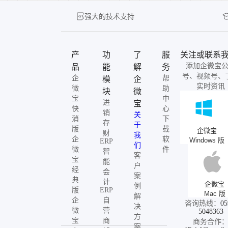
强大的技术支持
产
功
了
服
关注或联系
添加企微宝
品
能
解
务
号、视频号、
企
帮
模
企
实时资讯
微
助
块
微
宝
中
进
宝
快
心
销
关
消
下
存
于
版
载
企微宝
财
我
企
软
Windows 版
ERP
们
微
件
智
客
宝
能
户
经
会
案
典
计
企微宝
例
版
ERP
Mac 版
解
企
自
咨询热线：
05
决
微
营
5048363
方
宝
商
商务合作
案