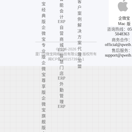
客
宝
能
户
经
会
案
典
计
企微宝
例
版
ERP
Mac 版
解
企
自
咨询热线：
05
决
微
营
5048363
方
宝
商
商务合作
案
official@qweib
专
城
代
©2016-2026
ERP
售后服务
业
厦门企微宝网络科技有限公司
版权所有
理
support@qweib
智
版
闽ICP备16015739号-1
加
慧
企
盟
门
微
店
宝
ERP
尊
外
享
勤
版
管
企
理
微
ERP
宝
旗
舰
版