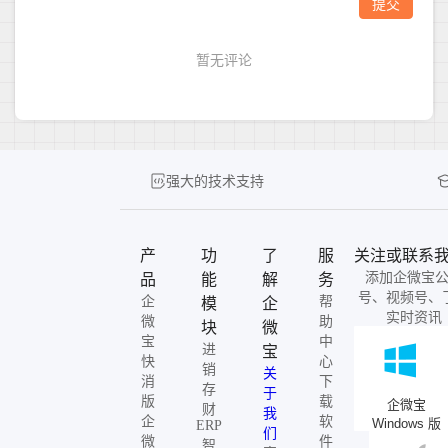
强大的技术支持
产
功
了
服
关注或联系
添加企微宝
品
能
解
务
号、视频号、
企
帮
模
企
实时资讯
微
助
块
微
宝
中
进
宝
快
心
销
关
消
下
存
于
版
载
企微宝
财
我
企
软
Windows 版
ERP
们
微
件
智