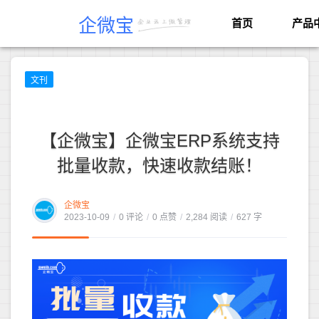
企微宝
首页
产品
文刊
【企微宝】企微宝ERP系统支持
批量收款，快速收款结账！
企微宝
2023-10-09
/
0 评论
/
0 点赞
/
2,284 阅读
/
627 字