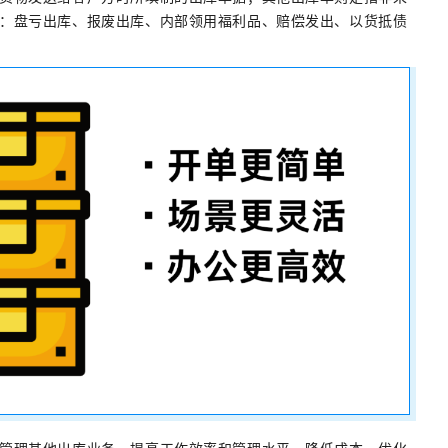
：盘亏出库、报废出库、内部领用福利品、赔偿发出、以货抵债