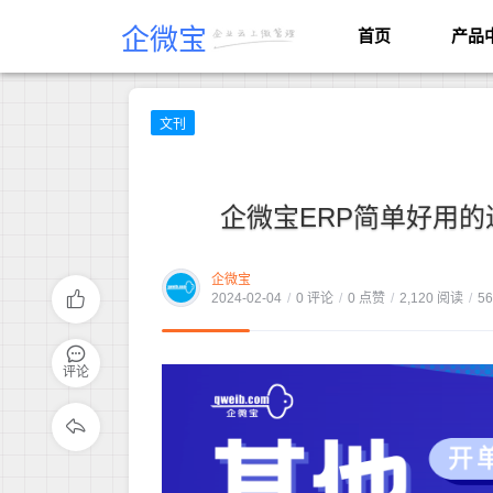
企微宝
首页
产品
文刊
企微宝ERP简单好用
企微宝
2024-02-04
/
0 评论
/
0 点赞
/
2,120 阅读
/
5
评论