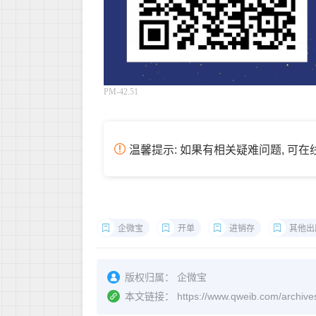
PM-42.51
温馨提示: 如果有相关疑难问题, 可
企微宝
开单
进销存
其他出
版权归属：
企微宝
本文链接：
https://www.qweib.co