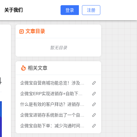
关于我们
登录
注册
文章目录
暂无目录
相关文章
4
企微宝自营商城功能总览！涉及各方面，管理精细化，帮助企业追赶销售潮流提高营业额！3
企微宝ERP实现进销存+自助下单的业务模式(1)
什么是有效的客户拜访？进销存业务员需要怎么做？|企微宝ERP(1)
企微宝进销存系统新出了一个自助下单的功能，有没有人试过？2
企微宝自助下单：减少沟通时间成本，提高进销存下单效率(1)