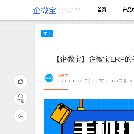
企微宝
首页
产品
文刊
【企微宝】企微宝ERP
企微宝
2023-10-18
/
0 评论
/
0 点赞
/
2,123 阅读
/
5
评论