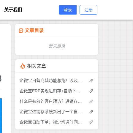
关于我们
登录
注册
文章目录
暂无目录
相关文章
8
企微宝自营商城功能总览！涉及各方面，管理精细化，帮助企业追赶销售潮流提高营业额！3
企微宝ERP实现进销存+自助下单的业务模式(1)
什么是有效的客户拜访？进销存业务员需要怎么做？|企微宝ERP(1)
企微宝进销存系统新出了一个自助下单的功能，有没有人试过？2
企微宝自助下单：减少沟通时间成本，提高进销存下单效率(1)