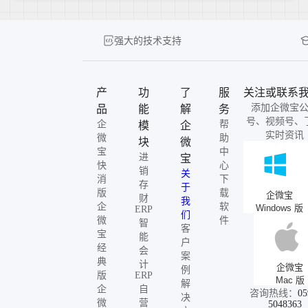
强大的技术支持
产
功
了
服
关注或联系
添加企微宝
品
能
解
务
号、视频号、
企
帮
模
企
实时资讯
微
助
块
微
宝
中
进
宝
快
心
销
关
消
下
存
于
版
载
企微宝
财
我
企
软
Windows 版
ERP
们
微
件
智
客
宝
能
户
经
会
案
典
计
企微宝
例
版
ERP
Mac 版
解
企
自
咨询热线：
05
决
微
营
5048363