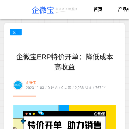
企微宝
首页
产品
文刊
企微宝ERP特价开单：降低成本
高收益
企微宝
2023-11-03
/
0 评论
/
0 点赞
/
2,236 阅读
/
767 字