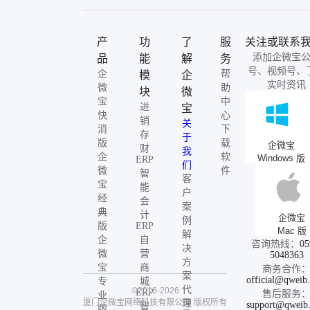
产
功
了
服
关注或联系
添加企微宝
品
能
解
务
号、视频号、
企
帮
模
企
实时资讯
微
助
块
微
宝
中
进
宝
快
心
销
关
消
下
存
于
版
载
企微宝
财
我
企
软
Windows 版
ERP
们
微
件
智
客
宝
能
户
经
会
案
典
计
企微宝
例
版
ERP
Mac 版
解
企
自
咨询热线：
05
决
微
营
5048363
方
宝
商
商务合作
案
official@qweib
专
城
代
©2016-2026
ERP
售后服务
业
厦门企微宝网络科技有限公司
版权所有
理
support@qweib
智
版