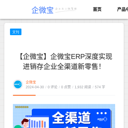
企微宝
首页
产品
文刊
【企微宝】企微宝ERP深度实现
进销存企业全渠道新零售！
企微宝
2024-04-30
/
0 评论
/
0 点赞
/
1,932 阅读
/
574 字