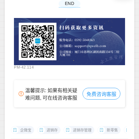
END
PM-42.114
温馨提示: 如果有相关疑
免费咨询客服
难问题, 可在线咨询客服
企微宝
进销存
进销存管理
新零售
企