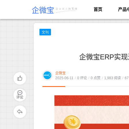
企微宝
首页
产品
文刊
企微宝ERP实现
企微宝
2025-06-11
/
0 评论
/
0 点赞
/
1,983 阅读
/
67
评论