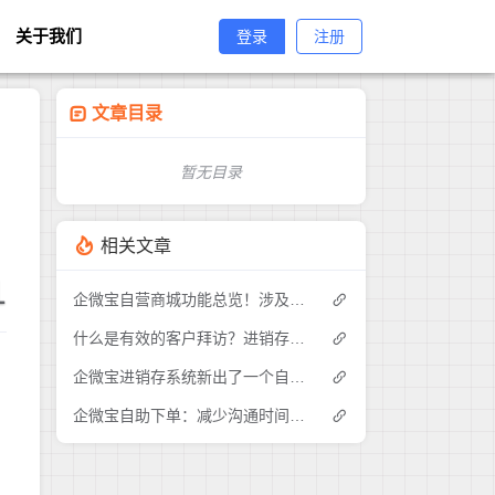
关于我们
登录
注册
文章目录
暂无目录
相关文章
1
企微宝自营商城功能总览！涉及各方面，管理精细化，帮助企业追赶销售潮流提高营业额！3
什么是有效的客户拜访？进销存业务员需要怎么做？|企微宝ERP(1)
企微宝进销存系统新出了一个自助下单的功能，有没有人试过？2
企微宝自助下单：减少沟通时间成本，提高进销存下单效率(1)