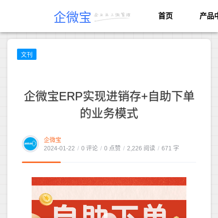
企微宝
首页
产品
文刊
企微宝ERP实现进销存+自助下单
的业务模式
企微宝
2024-01-22
/
0 评论
/
0 点赞
/
2,226 阅读
/
671 字