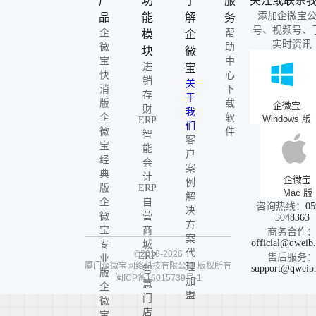
产
功
了
服
关注或联系
添加企微宝
品
能
解
务
号、视频号、
企
帮
模
企
实时资讯
微
助
块
微
宝
中
进
宝
快
心
销
关
消
下
存
于
版
载
企微宝
财
我
企
软
Windows 版
ERP
们
微
件
智
客
宝
能
户
经
会
案
典
计
企微宝
例
版
ERP
Mac 版
解
企
自
咨询热线：
05
决
微
营
5048363
方
宝
商
商务合作
案
official@qweib
专
城
代
©2016-2026
ERP
售后服务
业
厦门企微宝网络科技有限公司
版权所有
理
support@qweib
智
版
闽ICP备16015739号-1
加
慧
企
盟
门
微
店
宝