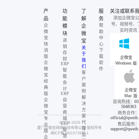
产
功
了
服
关注或联系
添加企微宝
品
能
解
务
号、视频号、
企
帮
模
企
实时资讯
微
助
块
微
宝
中
进
宝
快
心
销
关
消
下
存
于
版
载
企微宝
财
我
企
软
Windows 版
ERP
们
微
件
智
客
宝
能
户
经
会
案
典
计
企微宝
例
版
ERP
Mac 版
解
企
自
咨询热线：
05
决
微
营
5048363
方
宝
商
商务合作
案
official@qweib
专
城
代
©2016-2026
ERP
售后服务
业
厦门企微宝网络科技有限公司
版权所有
理
support@qweib
智
版
闽ICP备16015739号-1
加
慧
企