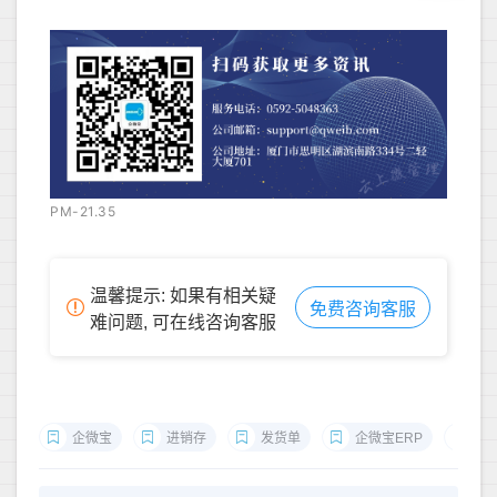
PM-21.35
温馨提示: 如果有相关疑
免费咨询客服
难问题, 可在线咨询客服
企微宝
进销存
发货单
企微宝ERP
进