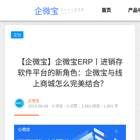
企微宝
首页
产品
文刊
【企微宝】企微宝ERP丨进销存
软件平台的新角色：企微宝与线
上商城怎么完美结合？
企微宝
2023-06-08
/
0 评论
/
0 点赞
/
2,581 阅读
/
1,001 字