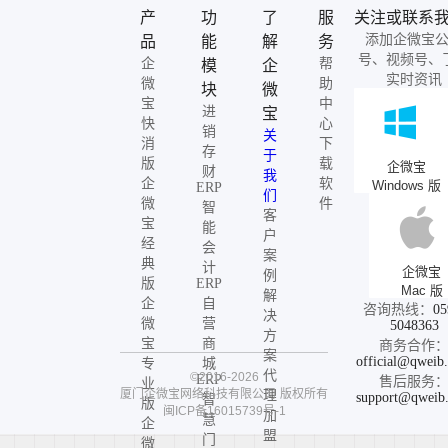
产
功
了
服
关注或联系
添加企微宝
品
能
解
务
号、视频号、
企
帮
模
企
实时资讯
微
助
块
微
宝
中
进
宝
快
心
销
关
消
下
存
于
版
载
企微宝
财
我
企
软
Windows 版
ERP
们
微
件
智
客
宝
能
户
经
会
案
典
计
企微宝
例
版
ERP
Mac 版
解
企
自
咨询热线：
05
决
微
营
5048363
方
宝
商
商务合作
案
official@qweib
专
城
代
©2016-2026
ERP
售后服务
业
厦门企微宝网络科技有限公司
版权所有
理
support@qweib
智
版
闽ICP备16015739号-1
加
慧
企
盟
门
微