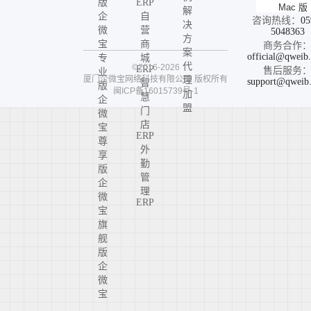
版
ERP
Mac 版
解
企
自
咨询热线：
05
决
微
营
5048363
方
宝
商
商务合作
案
official@qweib
专
城
代
©2016-2026
ERP
售后服务
业
厦门企微宝网络科技有限公司
版权所有
理
support@qweib
智
版
闽ICP备16015739号-1
加
慧
企
盟
门
微
店
宝
ERP
尊
外
享
勤
版
管
企
理
微
ERP
宝
旗
舰
版
企
微
宝
高