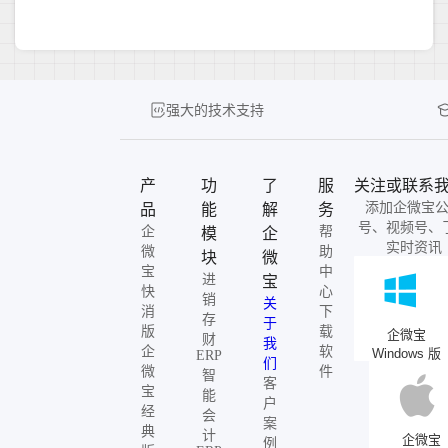
强大的技术支持
产
功
了
服
关注或联系
添加企微宝
品
能
解
务
号、视频号、
企
帮
模
企
实时资讯
微
助
块
微
宝
中
进
宝
快
心
销
关
消
下
存
于
版
载
企微宝
财
我
企
软
Windows 版
ERP
们
微
件
智
客
宝
能
户
经
会
案
典
计
企微宝
例