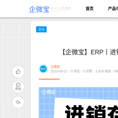
企微宝
首页
产品
文刊
【企微宝】ERP丨
企微宝
2023-06-21
/
0 评论
/
0 点赞
/
2,424 阅读
/
6
评论