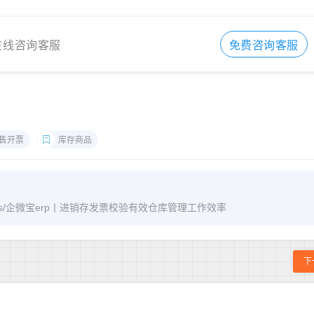
在线咨询客服
免费咨询客服
售开票
库存商品
m/archives/企微宝erp丨进销存发票校验有效仓库管理工作效率
下