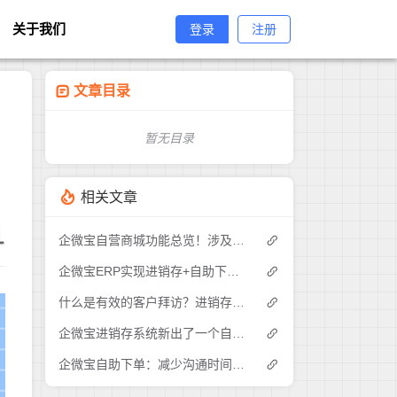
关于我们
登录
注册
文章目录
暂无目录
相关文章
1
企微宝自营商城功能总览！涉及各方面，管理精细化，帮助企业追赶销售潮流提高营业额！3
企微宝ERP实现进销存+自助下单的业务模式(1)
什么是有效的客户拜访？进销存业务员需要怎么做？|企微宝ERP(1)
企微宝进销存系统新出了一个自助下单的功能，有没有人试过？2
企微宝自助下单：减少沟通时间成本，提高进销存下单效率(1)