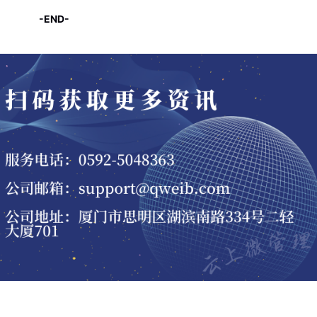
-END-