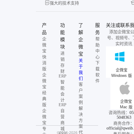
强大的技术支持
产
功
了
服
关注或联系
添加企微宝
品
能
解
务
号、视频号、
企
帮
模
企
实时资讯
微
助
块
微
宝
中
进
宝
快
心
销
关
消
下
存
于
版
载
企微宝
财
我
企
软
Windows 版
ERP
们
微
件
智
客
宝
能
户
经
会
案
典
计
企微宝
例
版
ERP
Mac 版
解
企
自
咨询热线：
05
决
微
营
5048363
方
宝
商
商务合作
案
official@qweib
专
城
代
©2016-2026
ERP