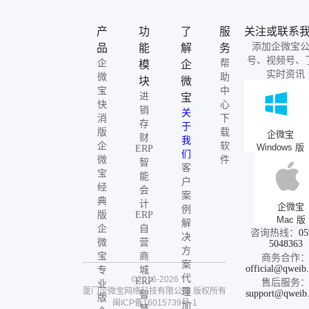
产
功
了
服
关注或联系
添加企微宝
品
能
解
务
号、视频号、
企
帮
模
企
实时资讯
微
助
块
微
宝
中
进
宝
快
心
销
关
消
下
存
于
版
载
企微宝
财
我
企
软
Windows 版
ERP
们
微
件
智
客
宝
能
户
经
会
案
典
计
企微宝
例
版
ERP
Mac 版
解
企
自
咨询热线：
05
决
微
营
5048363
方
宝
商
商务合作
案
official@qweib
专
城
代
©2016-2026
ERP
售后服务
业
厦门企微宝网络科技有限公司
版权所有
理
support@qweib
智
版
闽ICP备16015739号-1
加
慧