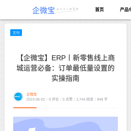
企微宝
首页
产品
文刊
【企微宝】ERP丨新零售线上商
城运营必备：订单最低量设置的
实操指南
企微宝
2023-06-02
/
0 评论
/
0 点赞
/
2,744 阅读
/
848 字