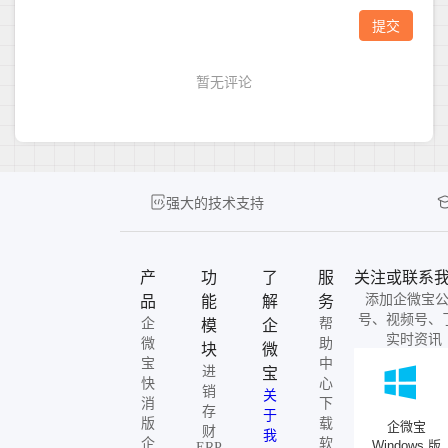
强大的技术支持
产
功
了
服
关注或联系
添加企微宝
品
能
解
务
号、视频号、
企
帮
模
企
实时资讯
微
助
块
微
宝
中
进
宝
快
心
销
关
消
下
存
于
版
载
企微宝
财
我
企
软
Windows 版
ERP