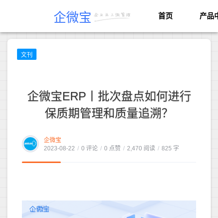
企微宝
首页
产品
文刊
企微宝ERP丨批次盘点如何进行
保质期管理和质量追溯？
企微宝
2023-08-22
/
0 评论
/
0 点赞
/
2,470 阅读
/
825 字