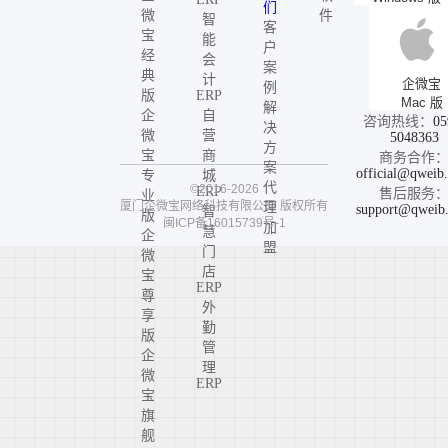
们
微
件
智
客
宝
能
户
经
会
案
典
计
企微宝
例
版
ERP
Mac 版
解
企
自
咨询热线：
05
决
微
营
5048363
方
宝
商
商务合作
案
official@qweib
专
城
代
©2016-2026
ERP
售后服务
业
厦门企微宝网络科技有限公司
版权所有
理
support@qweib
智
版
闽ICP备16015739号-1
加
慧
企
盟
门
微
店
宝
ERP
尊
外
享
勤
版
管
企
理
微
ERP
宝
旗
舰