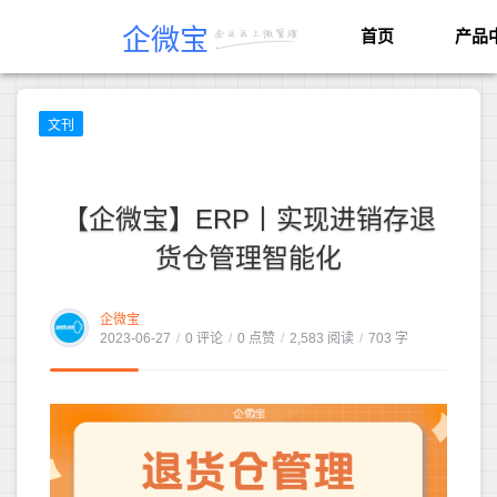
企微宝
首页
产品
文刊
【企微宝】ERP丨实现进销存退
货仓管理智能化
企微宝
2023-06-27
/
0 评论
/
0 点赞
/
2,583 阅读
/
703 字