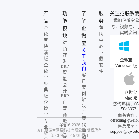
产
功
了
服
关注或联系
添加企微宝
品
能
解
务
号、视频号、
企
帮
模
企
实时资讯
微
助
块
微
宝
中
进
宝
快
心
销
关
消
下
存
于
版
载
企微宝
财
我
企
软
Windows 版
ERP
们
微
件
智
客
宝
能
户
经
会
案
典
计
企微宝
例
版
ERP
Mac 版
解
企
自
咨询热线：
05
决
微
营
5048363
方
宝
商
商务合作
案
official@qweib
专
城
代
©2016-2026
ERP
售后服务
业
厦门企微宝网络科技有限公司
版权所有
理
support@qweib
智
版
闽ICP备16015739号-1
加
慧