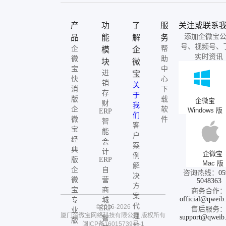
产
功
了
服
关注或联系
添加企微宝
品
能
解
务
号、视频号、
企
帮
模
企
实时资讯
微
助
块
微
宝
中
进
宝
快
心
销
关
消
下
存
于
版
载
企微宝
财
我
企
软
Windows 版
ERP
们
微
件
智
客
宝
能
户
经
会
案
典
计
企微宝
例
版
ERP
Mac 版
解
企
自
咨询热线：
05
决
微
营
5048363
方
宝
商
商务合作
案
official@qweib
专
城
代
©2016-2026
ERP
售后服务
业
厦门企微宝网络科技有限公司
版权所有
理
support@qweib
智
版
闽ICP备16015739号-1