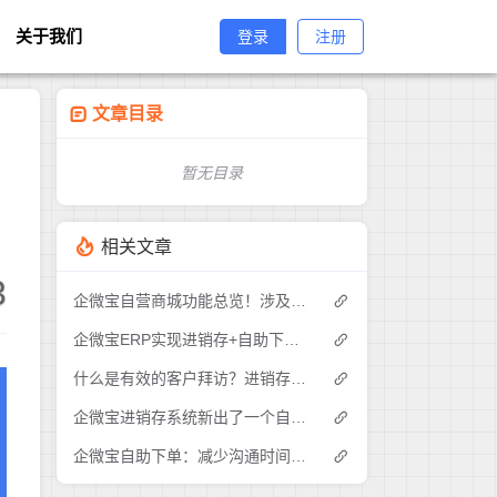
关于我们
登录
注册
文章目录
暂无目录
相关文章
3
企微宝自营商城功能总览！涉及各方面，管理精细化，帮助企业追赶销售潮流提高营业额！3
企微宝ERP实现进销存+自助下单的业务模式(1)
什么是有效的客户拜访？进销存业务员需要怎么做？|企微宝ERP(1)
企微宝进销存系统新出了一个自助下单的功能，有没有人试过？2
企微宝自助下单：减少沟通时间成本，提高进销存下单效率(1)