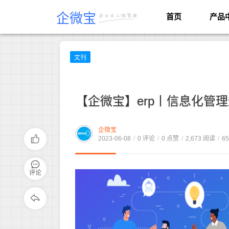
企微宝
首页
产品
文刊
【企微宝】erp丨信息化管
企微宝
2023-06-08
/
0 评论
/
0 点赞
/
2,673 阅读
/
6
评论