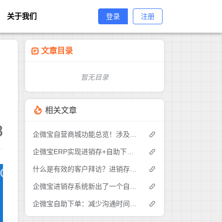
关于我们
登录
注册
文章目录
暂无目录
。
相关文章
8
企微宝自营商城功能总览！涉及各方面，管理精细化，帮助企业追赶销售潮流提高营业额！3
企微宝ERP实现进销存+自助下单的业务模式(1)
什么是有效的客户拜访？进销存业务员需要怎么做？|企微宝ERP(1)
企微宝进销存系统新出了一个自助下单的功能，有没有人试过？2
企微宝自助下单：减少沟通时间成本，提高进销存下单效率(1)