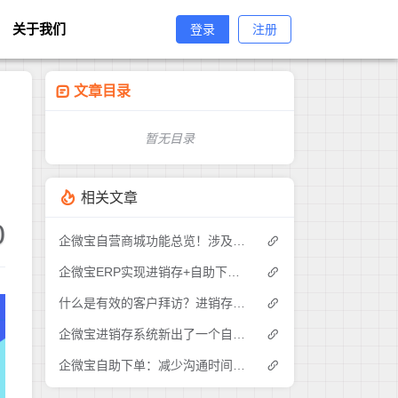
关于我们
登录
注册
文章目录
暂无目录
相关文章
0
企微宝自营商城功能总览！涉及各方面，管理精细化，帮助企业追赶销售潮流提高营业额！3
企微宝ERP实现进销存+自助下单的业务模式(1)
什么是有效的客户拜访？进销存业务员需要怎么做？|企微宝ERP(1)
企微宝进销存系统新出了一个自助下单的功能，有没有人试过？2
企微宝自助下单：减少沟通时间成本，提高进销存下单效率(1)