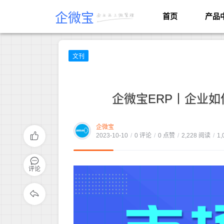
企微宝
首页
产品
文刊
企微宝ERP丨企业
企微宝
2023-10-10
/
0 评论
/
0 点赞
/
2,228 阅读
/
1,
评论