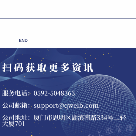
-END-