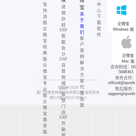
块
微
宝
中
进
宝
快
心
销
关
消
下
存
于
版
载
企微宝
财
我
企
软
Windows 版
ERP
们
微
件
智
客
宝
能
户
经
会
案
典
计
企微宝
例
版
ERP
Mac 版
解
企
自
咨询热线：
05
决
微
营
5048363
方
宝
商
商务合作
案
official@qweib
专
城
代
©2016-2026
ERP
售后服务
业
厦门企微宝网络科技有限公司
版权所有
理
support@qweib
智
版
闽ICP备16015739号-1
加
慧
企
盟
门
微
店
宝
ERP
尊
外
享
勤
版
管