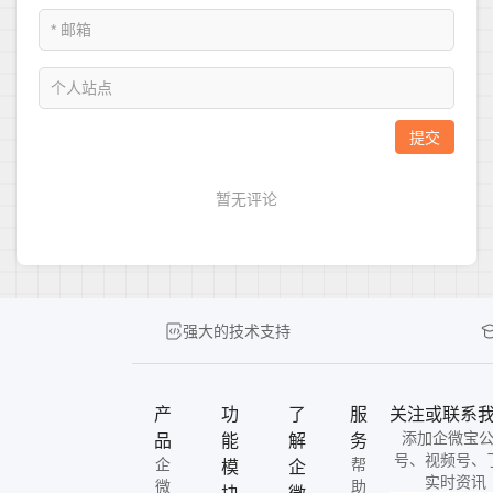
强大的技术支持
产
功
了
服
关注或联系
添加企微宝
品
能
解
务
号、视频号、
企
帮
模
企
实时资讯
微
助