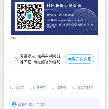
PM-21.35
温馨提示: 如果有相关疑
免费咨询客服
难问题, 可在线咨询客服
企微宝
进销存
发货单
企微宝ERP
进
版权归属：
企微宝