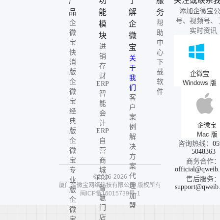
产
功
了
服
关注或联系
添加企微宝
品
能
解
务
号、视频号、
企
帮
模
企
实时资讯
微
助
块
微
宝
中
进
宝
快
心
销
关
消
下
存
于
版
载
企微宝
财
我
企
软
Windows 版
ERP
们
微
件
智
客
宝
能
户
经
会
案
典
计
企微宝
例
版
ERP
Mac 版
解
企
自
咨询热线：
05
决
微
营
5048363
方
宝
商
商务合作
案
official@qweib
专
城
代
©2016-2026
ERP
售后服务
业
厦门企微宝网络科技有限公司
版权所有
理
support@qweib
智
版
闽ICP备16015739号-1
加
慧
企
盟
门
微
店
宝