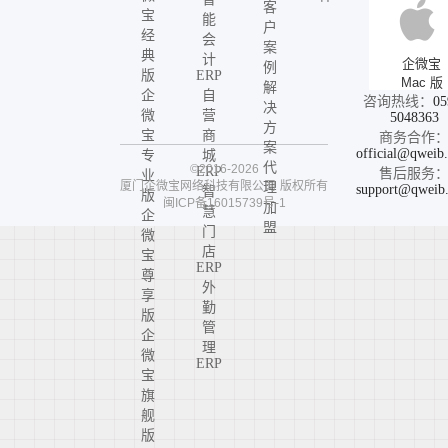
客
宝
能
户
经
会
案
典
计
企微宝
例
版
ERP
Mac 版
解
企
自
咨询热线：
05
决
微
营
5048363
方
宝
商
商务合作
案
official@qweib
专
城
代
©2016-2026
ERP
售后服务
业
厦门企微宝网络科技有限公司
版权所有
理
support@qweib
智
版
闽ICP备16015739号-1
加
慧
企
盟
门
微
店
宝
ERP
尊
外
享
勤
版
管
企
理
微
ERP
宝
旗
舰
版