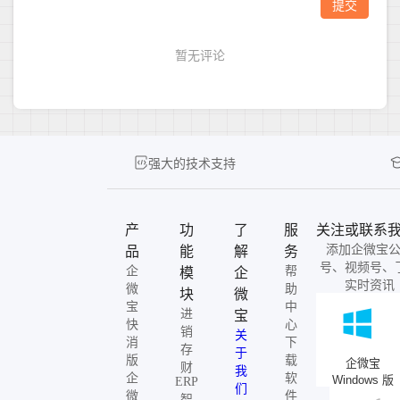
强大的技术支持
产
功
了
服
关注或联系
添加企微宝
品
能
解
务
号、视频号、
企
帮
模
企
实时资讯
微
助
块
微
宝
中
进
宝
快
心
销
关
消
下
存
于
版
载
企微宝
财
我
企
软
Windows 版
ERP
们
微
件
智