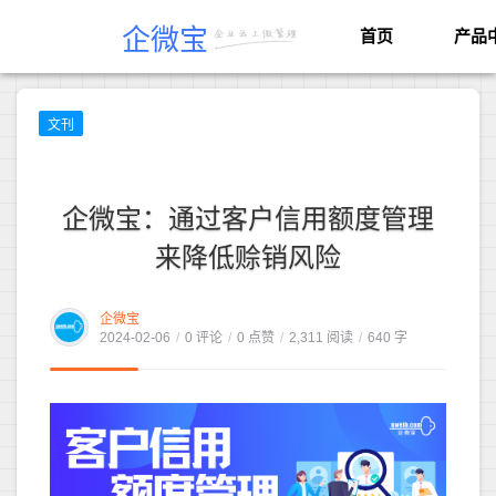
企微宝
首页
产品
文刊
企微宝：通过客户信用额度管理
来降低赊销风险
企微宝
2024-02-06
/
0 评论
/
0 点赞
/
2,311 阅读
/
640 字