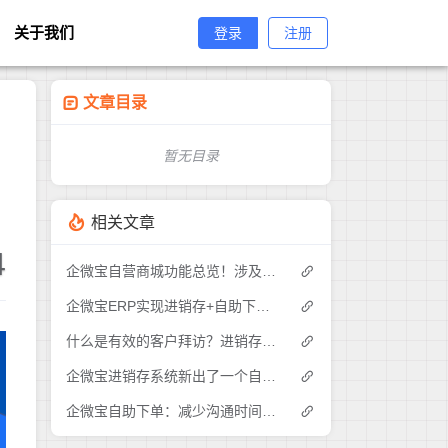
关于我们
登录
注册
文章目录
暂无目录
相关文章
4
企微宝自营商城功能总览！涉及各方面，管理精细化，帮助企业追赶销售潮流提高营业额！3
企微宝ERP实现进销存+自助下单的业务模式(1)
什么是有效的客户拜访？进销存业务员需要怎么做？|企微宝ERP(1)
企微宝进销存系统新出了一个自助下单的功能，有没有人试过？2
企微宝自助下单：减少沟通时间成本，提高进销存下单效率(1)