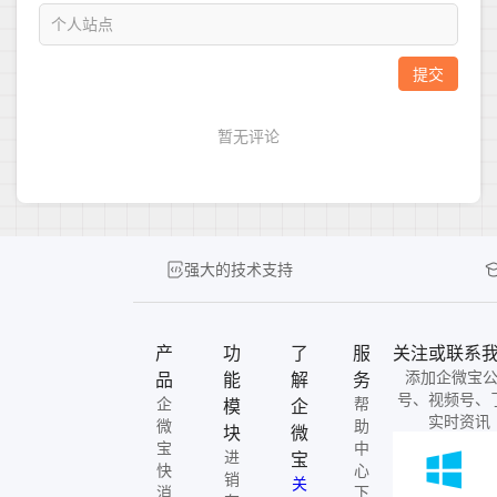
强大的技术支持
产
功
了
服
关注或联系
添加企微宝
品
能
解
务
号、视频号、
企
帮
模
企
实时资讯
微
助
块
微
宝
中
进
宝
快
心
销
关
消
下