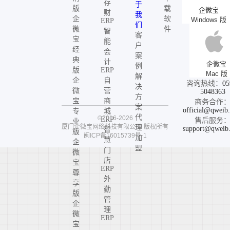
存
于
版
载
企微宝
财
我
企
软
Windows 版
ERP
们
微
件
智
客
宝
能
户
经
会
案
典
计
企微宝
例
版
ERP
Mac 版
解
企
自
咨询热线：
05
决
微
营
5048363
方
宝
商
商务合作
案
official@qweib
专
城
代
©2016-2026
ERP
售后服务
业
厦门企微宝网络科技有限公司
版权所有
理
support@qweib
智
版
闽ICP备16015739号-1
加
慧
企
盟
门
微
店
宝
ERP
尊
外
享
勤
版
管
企
理
微
ERP
宝