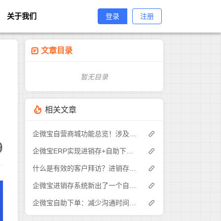
关于我们
登录
注册
文章目录
暂无目录
会
相关文章
企微宝自营商城功能总览！涉及各方面，管理精细化，帮助企业追赶销售潮流提高营业额！3
9
企微宝ERP实现进销存+自助下单的业务模式(1)
什么是有效的客户拜访？进销存业务员需要怎么做？|企微宝ERP(1)
企微宝进销存系统新出了一个自助下单的功能，有没有人试过？2
企微宝自助下单：减少沟通时间成本，提高进销存下单效率(1)