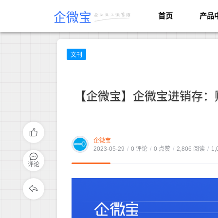
企微宝
首页
产品
文刊
【企微宝】企微宝进销存：
企微宝
2023-05-29
/
0 评论
/
0 点赞
/
2,806 阅读
/
1,
评论