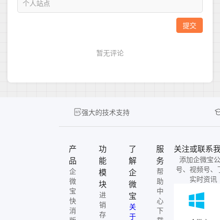
强大的技术支持
产
功
了
服
关注或联系
添加企微宝
品
能
解
务
号、视频号、
企
帮
模
企
实时资讯
微
助
块
微
宝
中
进
宝
快
心
销
关
消
下
存
于