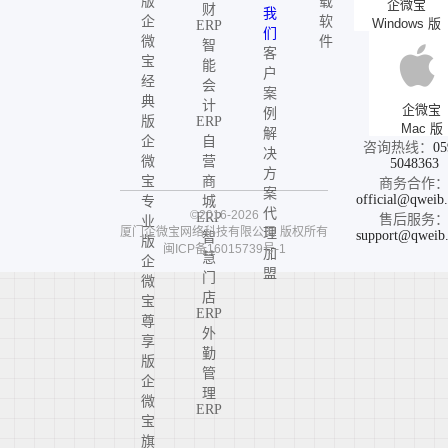
版
载
企微宝
财
我
企
软
Windows 版
ERP
们
微
件
智
客
宝
能
户
经
会
案
典
计
企微宝
例
版
ERP
Mac 版
解
企
自
咨询热线：
05
决
微
营
5048363
方
宝
商
商务合作
案
official@qweib
专
城
代
©2016-2026
ERP
售后服务
业
厦门企微宝网络科技有限公司
版权所有
理
support@qweib
智
版
闽ICP备16015739号-1
加
慧
企
盟
门
微
店
宝
ERP
尊
外
享
勤
版
管
企
理
微
ERP
宝
旗