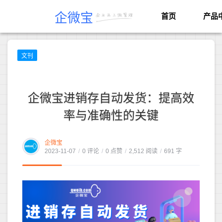
企微宝
首页
产品
文刊
企微宝进销存自动发货：提高效
率与准确性的关键
企微宝
2023-11-07
/
0 评论
/
0 点赞
/
2,512 阅读
/
691 字