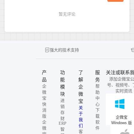
强大的技术支持
产
功
了
服
关注或联系
添加企微宝
品
能
解
务
号、视频号、
企
帮
模
企
实时资讯
微
助
块
微
宝
中
进
宝
快
心
销
关
消
下
存
于
版
载
企微宝
财
我
企
软
Windows 版
ERP
们
微
件
智
客