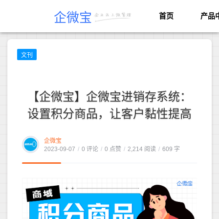
企微宝
首页
产品
文刊
【企微宝】企微宝进销存系统：
设置积分商品，让客户黏性提高
企微宝
2023-09-07
/
0 评论
/
0 点赞
/
2,214 阅读
/
609 字