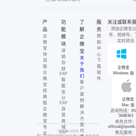
产
功
了
服
关注或联系
添加企微宝
品
能
解
务
号、视频号、
企
帮
模
企
实时资讯
微
助
块
微
宝
中
进
宝
快
心
销
关
消
下
存
于
版
载
企微宝
财
我
企
软
Windows 版
ERP
们
微
件
智
客
宝
能
户
经
会
案
典
计
企微宝
例
版
ERP
Mac 版
解
企
自
咨询热线：
05
决
微
营
5048363
方
宝
商
商务合作
案
official@qweib
专
城
代
©2016-2026
ERP
售后服务
业