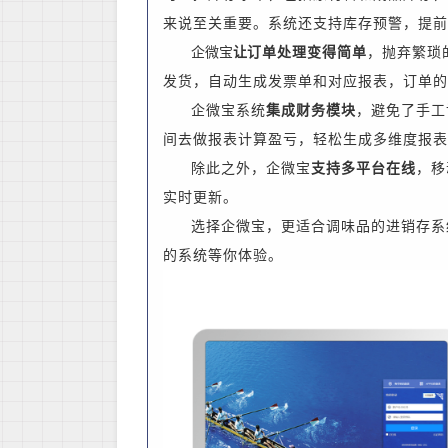
来说至关重要。系统还支持库存预警，提前
企微宝
让
订单处理变得简单
，
抛弃
繁琐
发货
，
自动生成发票单和对应报表，订单的
企微宝系统
集成财务模块
，避免了手工
间去做报表计算盈亏，
轻松生成
多维度
报表
除此之外，企微宝
支持多平台在线
，移
实时更新。
选择企微宝，更适合调味品的进销存系
的系统等你体验。