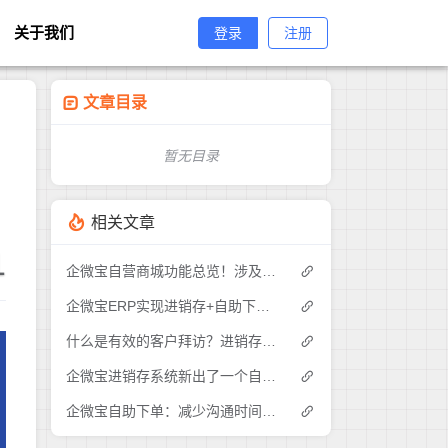
关于我们
登录
注册
文章目录
暂无目录
相关文章
1
企微宝自营商城功能总览！涉及各方面，管理精细化，帮助企业追赶销售潮流提高营业额！3
企微宝ERP实现进销存+自助下单的业务模式(1)
什么是有效的客户拜访？进销存业务员需要怎么做？|企微宝ERP(1)
企微宝进销存系统新出了一个自助下单的功能，有没有人试过？2
企微宝自助下单：减少沟通时间成本，提高进销存下单效率(1)