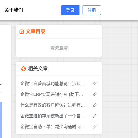
关于我们
登录
注册
文章目录
暂无目录
相关文章
1
企微宝自营商城功能总览！涉及各方面，管理精细化，帮助企业追赶销售潮流提高营业额！3
企微宝ERP实现进销存+自助下单的业务模式(1)
什么是有效的客户拜访？进销存业务员需要怎么做？|企微宝ERP(1)
企微宝进销存系统新出了一个自助下单的功能，有没有人试过？2
企微宝自助下单：减少沟通时间成本，提高进销存下单效率(1)