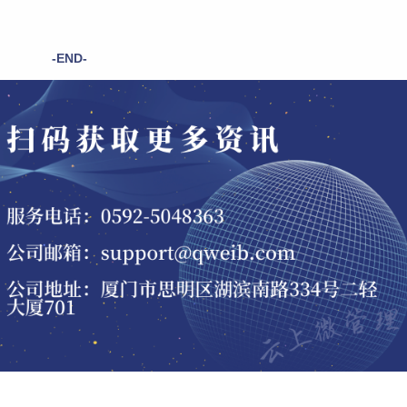
-END-