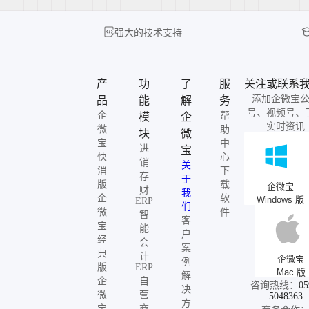
强大的技术支持
产
功
了
服
关注或联系
添加企微宝
品
能
解
务
号、视频号、
企
帮
模
企
实时资讯
微
助
块
微
宝
中
进
宝
快
心
销
关
消
下
存
于
版
载
企微宝
财
我
企
软
Windows 版
ERP
们
微
件
智
客
宝
能
户
经
会
案
典
计
企微宝
例
版
ERP
Mac 版
解
企
自
咨询热线：
05
决
微
营
5048363
方
宝
商