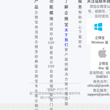
产
功
了
服
关注或联系
添加企微宝
品
能
解
务
号、视频号、
企
帮
模
企
实时资讯
微
助
块
微
宝
中
进
宝
快
心
销
关
消
下
存
于
版
载
企微宝
财
我
企
软
Windows 版
ERP
们
微
件
智
客
宝
能
户
经
会
案
典
计
企微宝
例
版
ERP
Mac 版
解
企
自
咨询热线：
05
决
微
营
5048363
方
宝
商
商务合作
案
official@qweib
专
城
代
©2016-2026
ERP
售后服务
业
厦门企微宝网络科技有限公司
版权所有
理
support@qweib
智
版
闽ICP备16015739号-1
加
慧
企
盟
门
微
店