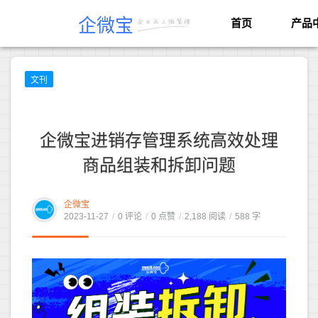
企微宝
首页
产品
文刊
企微宝进销存管理系统高效处理
商品组装和拆卸问题
企微宝
2023-11-27
/
0 评论
/
0 点赞
/
2,188 阅读
/
588 字