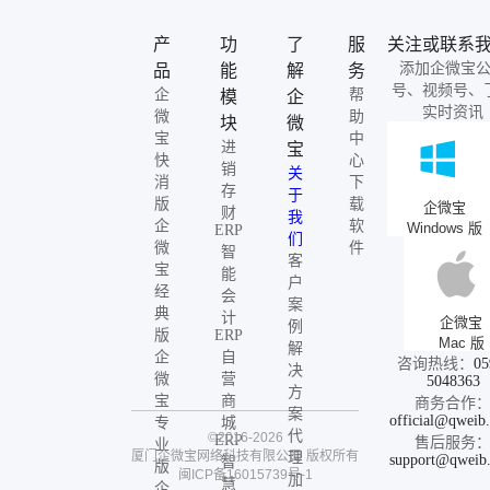
产
功
了
服
关注或联系
添加企微宝
品
能
解
务
号、视频号、
企
帮
模
企
实时资讯
微
助
块
微
宝
中
进
宝
快
心
销
关
消
下
存
于
版
载
企微宝
财
我
企
软
Windows 版
ERP
们
微
件
智
客
宝
能
户
经
会
案
典
计
企微宝
例
版
ERP
Mac 版
解
企
自
咨询热线：
05
决
微
营
5048363
方
宝
商
商务合作
案
official@qweib
专
城
代
©2016-2026
ERP
售后服务
业
厦门企微宝网络科技有限公司
版权所有
理
support@qweib
智
版
闽ICP备16015739号-1
加
慧
企