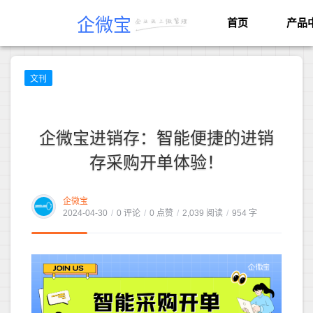
企微宝
首页
产品
文刊
企微宝进销存：智能便捷的进销
存采购开单体验！
企微宝
2024-04-30
/
0 评论
/
0 点赞
/
2,039 阅读
/
954 字