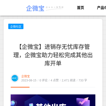
企微宝
首页
产品
企微社区
【企微宝】进销存无忧库存管
理，企微宝助力轻松完成其他出
库开单
企微宝
2023-08-15
/
0 评论
/
4 点赞
/
2,471 阅读
/
733 字