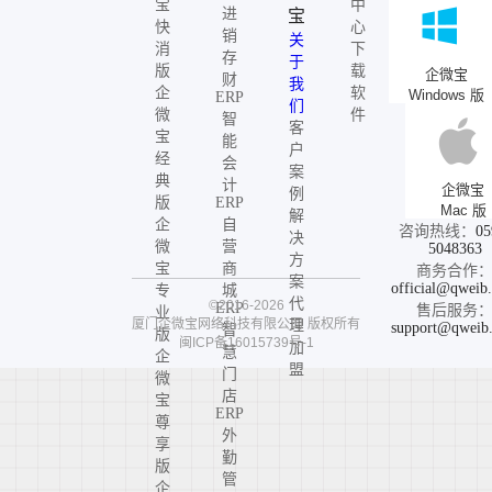
宝
中
进
宝
快
心
销
关
消
下
存
于
版
载
企微宝
财
我
企
软
Windows 版
ERP
们
微
件
智
客
宝
能
户
经
会
案
典
计
企微宝
例
版
ERP
Mac 版
解
企
自
咨询热线：
05
决
微
营
5048363
方
宝
商
商务合作
案
official@qweib
专
城
代
©2016-2026
ERP
售后服务
业
厦门企微宝网络科技有限公司
版权所有
理
support@qweib
智
版
闽ICP备16015739号-1
加
慧
企
盟
门
微
店
宝
ERP
尊
外
享
勤
版
管
企